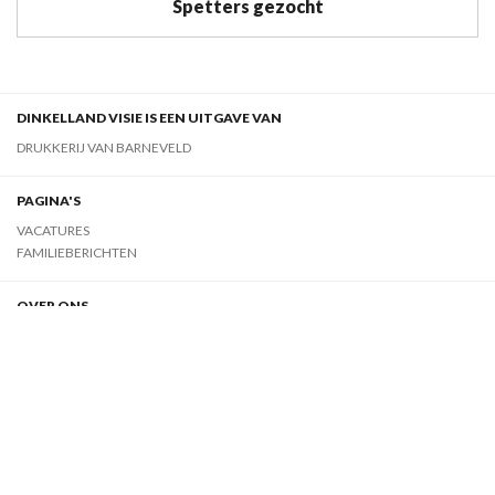
Spetters gezocht
DINKELLAND VISIE IS EEN UITGAVE VAN
DRUKKERIJ VAN BARNEVELD
PAGINA'S
VACATURES
FAMILIEBERICHTEN
OVER ONS
07 augustus 2026
CONTACT
ADVERTEREN
OVER ONS
TIP DE REDACTIE
ALGEMENE VOORWAARDEN
PRIVACYVERKLARING