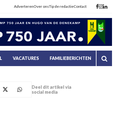
Adverteren
Over ons
Tip de redactie
Contact
L
VACATURES
FAMILIEBERICHTEN
Deel dit artikel via
social media