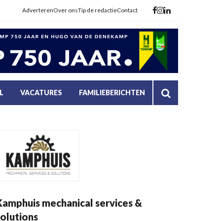
Adverteren
Over ons
Tip de redactie
Contact
L
VACATURES
FAMILIEBERICHTEN
Kamphuis mechanical services &
solutions