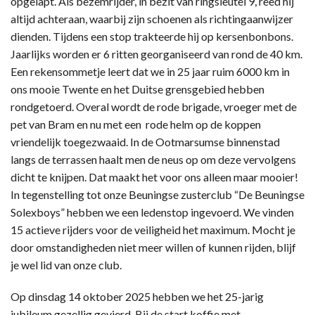
opgelapt. Als bezemrijder, in bezit van ringsleutel 9, reed hij
altijd achteraan, waarbij zijn schoenen als richtingaanwijzer
dienden. Tijdens een stop trakteerde hij op kersenbonbons.
Jaarlijks worden er 6 ritten georganiseerd van rond de 40 km.
Een rekensommetje leert dat we in 25 jaar ruim 6000 km in
ons mooie Twente en het Duitse grensgebied hebben
rondgetoerd. Overal wordt de rode brigade, vroeger met de
pet van Bram en nu met een rode helm op de koppen
vriendelijk toegezwaaid. In de Ootmarsumse binnenstad
langs de terrassen haalt men de neus op om deze vervolgens
dicht te knijpen. Dat maakt het voor ons alleen maar mooier!
In tegenstelling tot onze Beuningse zusterclub “De Beuningse
Solexboys” hebben we een ledenstop ingevoerd. We vinden
15 actieve rijders voor de veiligheid het maximum. Mocht je
door omstandigheden niet meer willen of kunnen rijden, blijf
je wel lid van onze club.
Op dinsdag 14 oktober 2025 hebben we het 25-jarig
jubileum gezellig gevierd. Bij de start koffie met