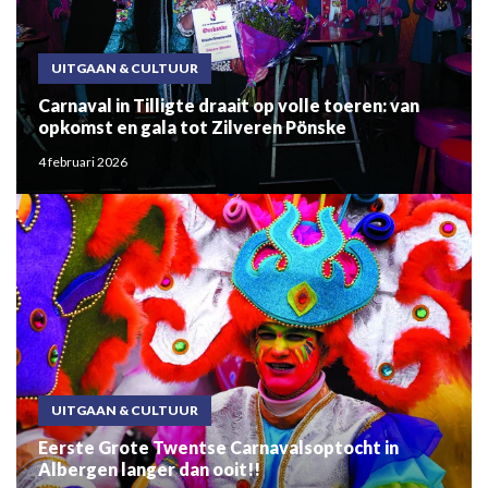
UITGAAN & CULTUUR
Carnaval in Tilligte draait op volle toeren: van
opkomst en gala tot Zilveren Pönske
4 februari 2026
UITGAAN & CULTUUR
Eerste Grote Twentse Carnavalsoptocht in
Albergen langer dan ooit!!