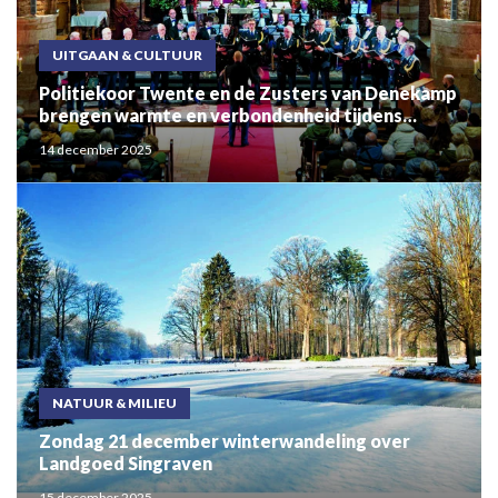
UITGAAN & CULTUUR
Politiekoor Twente en de Zusters van Denekamp
brengen warmte en verbondenheid tijdens
sfeervol kerstconcert
14 december 2025
NATUUR & MILIEU
Zondag 21 december winterwandeling over
Landgoed Singraven
15 december 2025