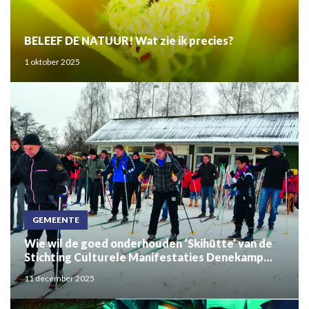
BELEEF DE NATUUR! Wat zie ik precies?
1 oktober 2025
GEMEENTE
Wie wil de goed onderhouden ‘Skihütte’ van de
Stichting Culturele Manifestaties Denekamp
hebben?
11 december 2025