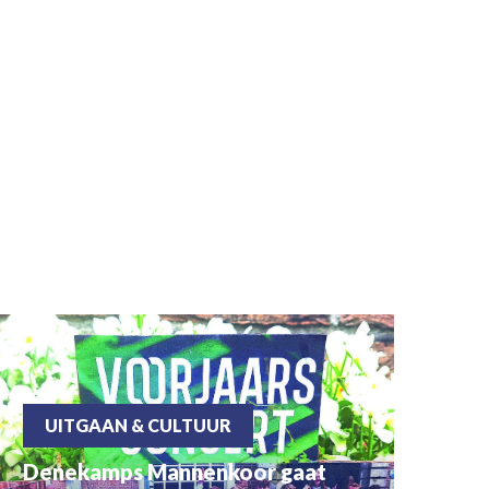
UITGAAN & CULTUUR
Denekamps Mannenkoor gaat