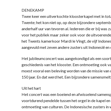
DENEKAMP
Twee keer een uitverkochte kloosterkapel met in tota
Twente; het kon niet op, op deze bijzondere septem
anderhalf uur van tevoren al. Iedereen die er bij was 
voor het publiek maar zeker ook voor de uitvoerend
het Twents kamerkoor Mardi le Vingt, de vijf Indone
aangevuld met zeven andere zusters uit Indonesië en 
Het jubileumconcert was aangekondigd als een soort 
geschiedenis van het klooster. Een ontmoeting ook v
moest vooral een beleving worden van de missie van 
150 jaar. En dat werd het. Een bijzondere samensmelti
Uit het hart
Het concert was een boeiend en afwisselend samenspe
voortdurend pendelde tussen het orgel in de kapel e
ontmoeting van culturen. De Indonesische zusters in