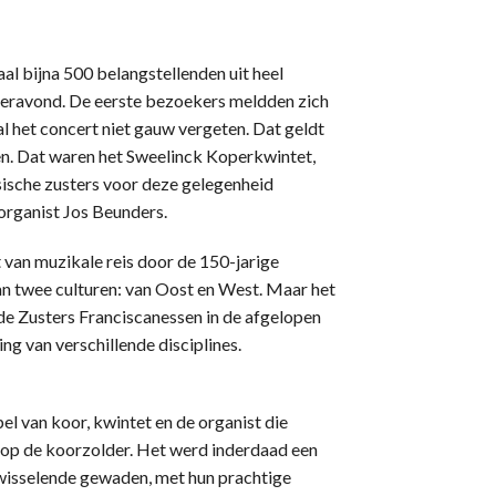
al bijna 500 belangstellenden uit heel
beravond. De eerste bezoekers meldden zich
zal het concert niet gauw vergeten. Dat geldt
en. Dat waren het Sweelinck Koperkwintet,
sische zusters voor deze gelegenheid
organist Jos Beunders.
van muzikale reis door de 150-jarige
an twee culturen: van Oost en West. Maar het
de Zusters Franciscanessen in de afgelopen
ng van verschillende disciplines.
l van koor, kwintet en de organist die
n op de koorzolder. Het werd inderdaad een
 wisselende gewaden, met hun prachtige