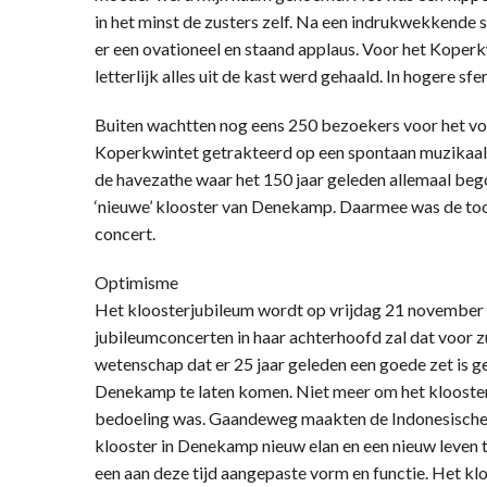
in het minst de zusters zelf. Na een indrukwekkend
er een ovationeel en staand applaus. Voor het Koperk
letterlijk alles uit de kast werd gehaald. In hogere sf
Buiten wachtten nog eens 250 bezoekers voor het vo
Koperkwintet getrakteerd op een spontaan muzikaal
de havezathe waar het 150 jaar geleden allemaal bego
‘nieuwe’ klooster van Denekamp. Daarmee was de to
concert.
Optimisme
Het kloosterjubileum wordt op vrijdag 21 november 
jubileumconcerten in haar achterhoofd zal dat voor zus
wetenschap dat er 25 jaar geleden een goede zet is 
Denekamp te laten komen. Niet meer om het klooster
bedoeling was. Gaandeweg maakten de Indonesische z
klooster in Denekamp nieuw elan en een nieuw leven te
een aan deze tijd aangepaste vorm en functie. Het k