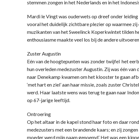
stemmen zongen in het Nederlands en in het Indonesis
Mardi le Vingt was ouderwets op dreef onder leiding 
vooral het duidelijk zichtbare plezier op waarmee zi
muzikanten van het Sweelinck Koperkwintet tilden h
enthousiasme maakte veel los bij de andere uitvoeren
Zuster Augustin
Eén van de hoogtepunten was zonder twijfel het eerb
hun overleden medezuster Augustin. Zij was één van de
naar Denekamp kwamen om het klooster te gaan afbo
‘met hart en ziel’ aan haar missie, zoals zuster Christe
werd. Haar laatste wens was terug te gaan naar Indone
op 67-jarige leeftijd.
Ontroering
Op het altaar in de kapel stond haar foto en daar ro
medezusters met een brandende kaars; en zij zongen i
moeder werd mijn naam genoemd’. Het was een kippe