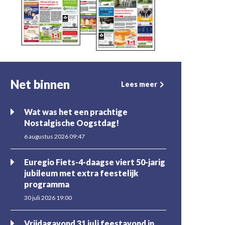
Net binnen
Lees meer
Wat was het een prachtige
Nostalgische Oogstdag!
6 augustus 2026 09:47
Euregio Fiets-4-daagse viert 50-jarig
jubileum met extra feestelijk
programma
30 juli 2026 19:00
Vrijdagavond 31 juli feestavond in