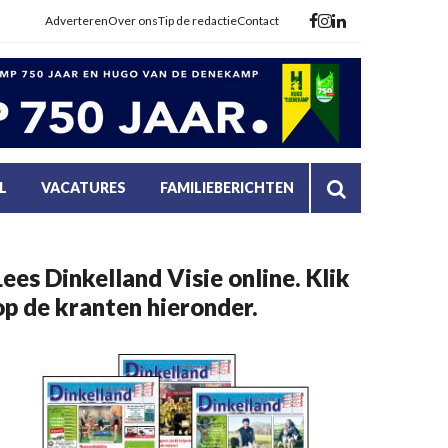
Adverteren
Over ons
Tip de redactie
Contact
L
VACATURES
FAMILIEBERICHTEN
Lees Dinkelland Visie online. Klik
op de kranten hieronder.