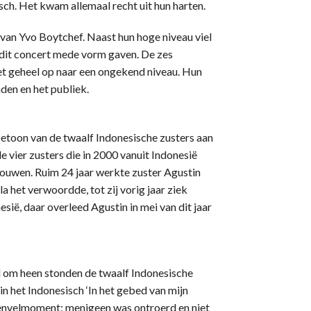
ch. Het kwam allemaal recht uit hun harten.
van Yvo Boytchef. Naast hun hoge niveau viel
j dit concert mede vorm gaven. De zes
et geheel op naar een ongekend niveau. Hun
den en het publiek.
etoon van de twaalf Indonesische zusters aan
 vier zusters die in 2000 vanuit Indonesië
uwen. Ruim 24 jaar werkte zuster Agustin
lla het verwoordde, tot zij vorig jaar ziek
sië, daar overleed Agustin in mei van dit jaar
nd om heen stonden de twaalf Indonesische
n het Indonesisch ‘In het gebed van mijn
nvelmoment; menigeen was ontroerd en niet