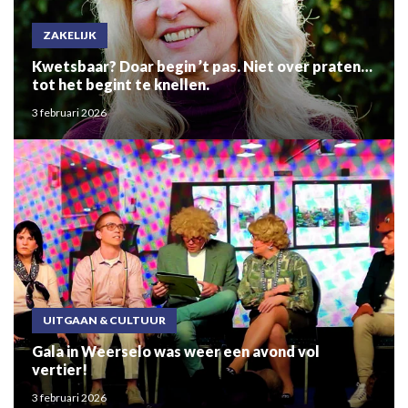
ZAKELIJK
Kwetsbaar? Doar begin ’t pas. Niet over praten…
tot het begint te knellen.
3 februari 2026
UITGAAN & CULTUUR
Gala in Weerselo was weer een avond vol
vertier!
3 februari 2026