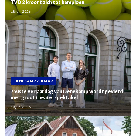
TVD 2 kroont zich tot kampioen
18 juni 2026
DENEKAMP 750 JAAR
750ste verjaardag van Denekamp wordt gevierd
met groot theaterspektakel
18 juni 2026