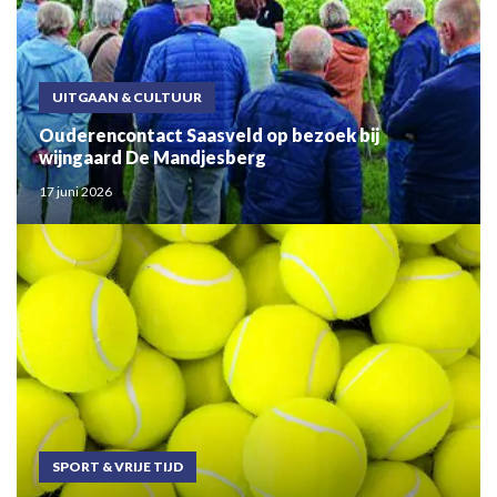
UITGAAN & CULTUUR
Ouderencontact Saasveld op bezoek bij
wijngaard De Mandjesberg
17 juni 2026
SPORT & VRIJE TIJD