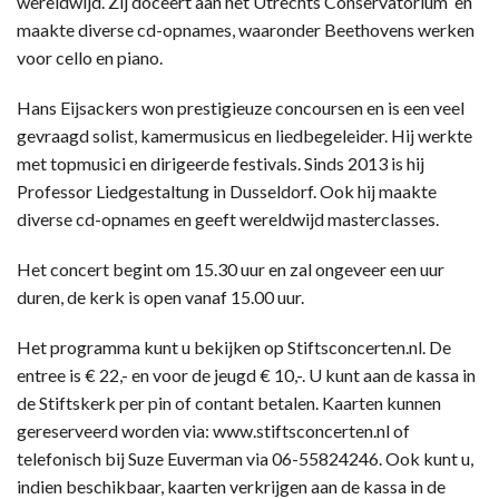
wereldwijd. Zij doceert aan het Utrechts Conservatorium en
maakte diverse cd-opnames, waaronder Beethovens werken
voor cello en piano.
Hans Eijsackers won prestigieuze concoursen en is een veel
gevraagd solist, kamermusicus en liedbegeleider. Hij werkte
met topmusici en dirigeerde festivals. Sinds 2013 is hij
Professor Liedgestaltung in Dusseldorf. Ook hij maakte
diverse cd-opnames en geeft wereldwijd masterclasses.
Het concert begint om 15.30 uur en zal ongeveer een uur
duren, de kerk is open vanaf 15.00 uur.
Het programma kunt u bekijken op Stiftsconcerten.nl. De
entree is € 22,- en voor de jeugd € 10,-. U kunt aan de kassa in
de Stiftskerk per pin of contant betalen. Kaarten kunnen
gereserveerd worden via: www.stiftsconcerten.nl of
telefonisch bij Suze Euverman via 06-55824246. Ook kunt u,
indien beschikbaar, kaarten verkrijgen aan de kassa in de