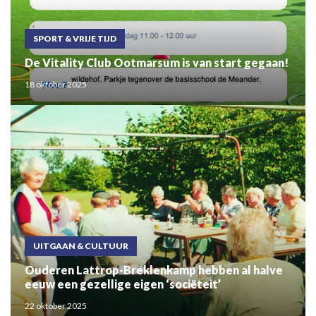
SPORT & VRIJE TIJD
De Vitality Club Ootmarsum is van start gegaan!
18 oktober 2025
UITGAAN & CULTUUR
Ouderen Lattrop-Breklenkamp hebben al halve
eeuw een gezellige eigen ‘sociëteit’
22 oktober 2025