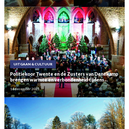
UITGAAN & CULTUUR
Politiekoor Twente en de Zusters van Denekamp
brengen warmte en verbondenheid tijdens
sfeervol kerstconcert
14 december 2025