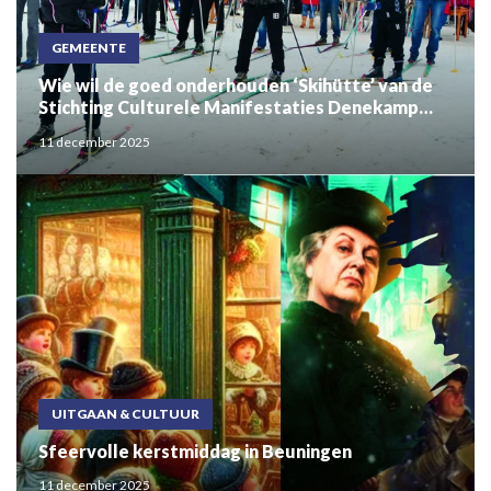
GEMEENTE
Wie wil de goed onderhouden ‘Skihütte’ van de
Stichting Culturele Manifestaties Denekamp
hebben?
11 december 2025
UITGAAN & CULTUUR
Sfeervolle kerstmiddag in Beuningen
11 december 2025