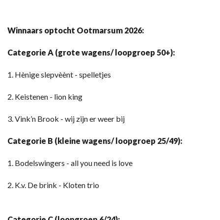
Winnaars optocht Ootmarsum 2026:
Categorie A (grote wagens/ loopgroep 50+):
1. Hènige slepvèènt - spelletjes
2. Keistenen - lion king
3. Vink’n Brook - wij zijn er weer bij
Categorie B (kleine wagens/ loopgroep 25/49):
1. Bodelswingers - all you need is love
2. K.v. De brink - Kloten trio
Categorie C (loopgroep 6/24):