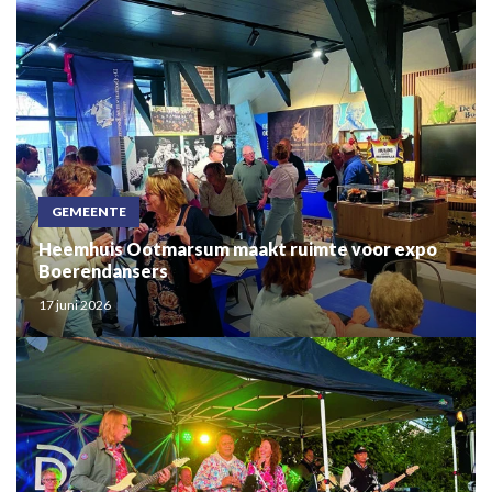
GEMEENTE
Heemhuis Ootmarsum maakt ruimte voor expo
Boerendansers
17 juni 2026