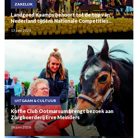
ZAKELIJK
Landgoed Kaamps behoort tot de top van
Nederland tijdens Nationale Competities
Foodspecialiteiten 2026
13 juni 2026
UITGAAN & CULTUUR
Koffie Club Ootmarsum brengt bezoek aan
Zorgboerderij Erve Meinders
16 juni 2026