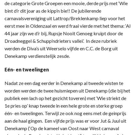
de categorie Grote Groepen een mooie, derde prijs met ‘Wie
bint d’r dit joar as de kipp’n bie!! De jubilerende
carnavalsvereniging uit Lattrop/Breklenkamp liep voor het
eerst mee in Oldenzaal en werd fraai vierde met het thema: ‘Al
44 jaar zijn we d’r bij, Rupsje Nooit Genoeg kruipt door de
Droadneggel & Schupp’ndrieters vallei’. In deze rubriek
werden de Diva’s uit Weerselo vijfde en C.C. de Borg uit
Denekamp verdienstelijk zesde.
Eén- en tweelingen
Nadat ze een dag eerder in Denekamp al tweede wisten te
worden werden de twee huismiepen uit Denekamp (die bij het
publiek een lach op het gezicht toveren) met ‘Wie striekt de
1e pries op’ knap tweede in een hele grote en sterke groep
één- en tweelingen. Terwijl ze ook nog eens met de geinprijs
aan de haal gingen. Een vijfde prijs was er voor Jut & Juul uit
Denekamp (‘Op de kameel van Oost naar West carnaval