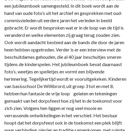
een jubileumboek samengesteld. In dit boek wordt aan de
hand van oude foto’s uit het archief en gesprekken met oud-
commissieleden uit eerdere jaren het verleden in beeld
gebracht. Er wordt besproken wat er in de loop van de tijd is
veranderd en welke elementen zij graag terug zouden zien.
Ook wordt aandacht besteed aan de bands die door de jaren
heen hebben opgetreden. Verder is er een interview met de
beschuitdames gehouden, die al 40 jaar beschuitjes smeren
tijdens de kinderspelen. Het jubileumboek bevat daarnaast
foto’s, weetjes en spelletjes en vormt een blijvende
herinnering. Tegelijkertijd wordt er vooruitgekeken. Kinderen
van basisschool De Willibrord, uit groep 3 tot en met 8,
hebben hun fantasie de vrije loop gelaten en tekeningen
gemaakt van het dorpsfeest hoe zij het in de toekomst voor
zich zien. Volgens hen liggen er nog veel mooie en
verrassende ontwikkelingen in het verschiet. Het bestuur
hoopt dat het dorpsfeest ook in de toekomst een plek blijft
waar verbinding, plezier en traditie samenkomen, met ruimte