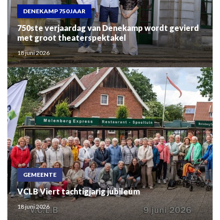
DENEKAMP 750 JAAR
750ste verjaardag van Denekamp wordt gevierd
met groot theaterspektakel
18 juni 2026
GEMEENTE
VCLB Viert tachtigjarig jubileum
18 juni 2026