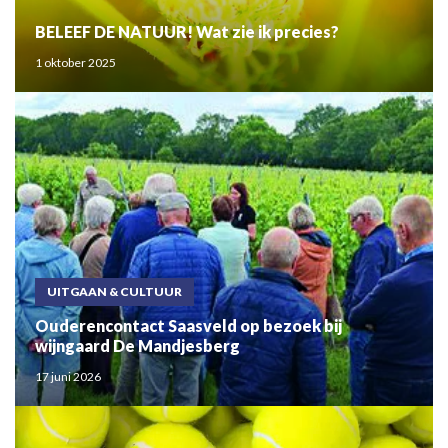
BELEEF DE NATUUR! Wat zie ik precies?
1 oktober 2025
UITGAAN & CULTUUR
Ouderencontact Saasveld op bezoek bij
wijngaard De Mandjesberg
17 juni 2026