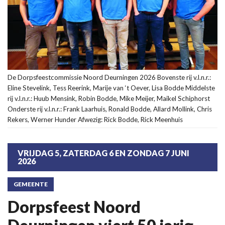
De Dorpsfeestcommissie Noord Deurningen 2026 Bovenste rij v.l.n.r.:
Eline Stevelink, Tess Reerink, Marije van ‘t Oever, Lisa Bodde Middelste
rij v.l.n.r.: Huub Mensink, Robin Bodde, Mike Meijer, Maikel Schiphorst
Onderste rij v.l.n.r.: Frank Laarhuis, Ronald Bodde, Allard Mollink, Chris
Rekers, Werner Hunder Afwezig: Rick Bodde, Rick Meenhuis
VRIJDAG 5, ZATERDAG 6 EN ZONDAG 7 JUNI
2026
GEMEENTE
Dorpsfeest Noord