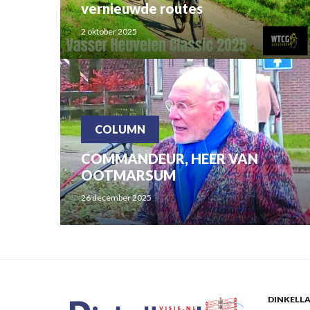
vernieuwde routes
2 oktober 2025
COLUMN
COMMANDEUR, HEER VAN
OOTMARSUM
26 december 2025
DINKELLA