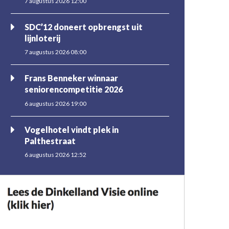
7 augustus 2026 12:00
SDC’12 doneert opbrengst uit
lijnloterij
7 augustus 2026 08:00
Frans Benneker winnaar
seniorencompetitie 2026
6 augustus 2026 19:00
Vogelhotel vindt plek in
Palthestraat
6 augustus 2026 12:52