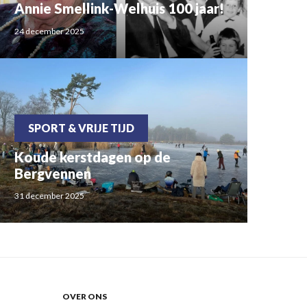
Annie Smellink-Welhuis 100 jaar!
24 december 2025
SPORT & VRIJE TIJD
Koude kerstdagen op de
Bergvennen
31 december 2025
OVER ONS