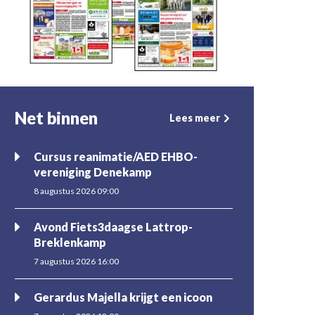
Net binnen
Lees meer
Cursus reanimatie/AED EHBO-
vereniging Denekamp
8 augustus 2026 09:00
Avond Fiets3daagse Lattrop-
Breklenkamp
7 augustus 2026 16:00
Gerardus Majella krijgt een icoon