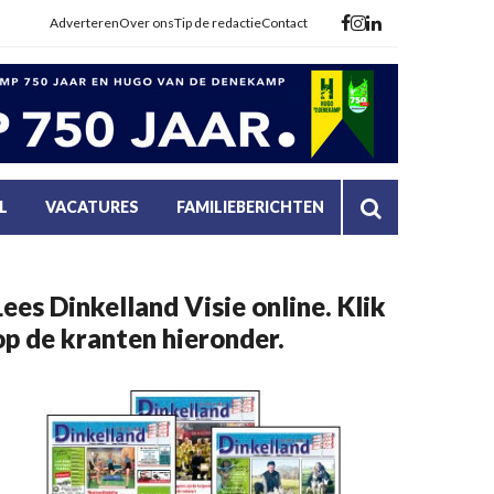
Adverteren
Over ons
Tip de redactie
Contact
L
VACATURES
FAMILIEBERICHTEN
Lees Dinkelland Visie online. Klik
op de kranten hieronder.