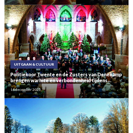
UITGAAN & CULTUUR
Politiekoor Twente en de Zusters van Denekamp
brengen warmte en verbondenheid tijdens
sfeervol kerstconcert
14 december 2025