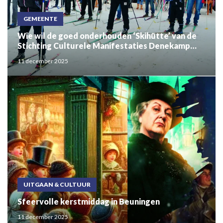
GEMEENTE
Wie wil de goed onderhouden ‘Skihütte’ van de
Stichting Culturele Manifestaties Denekamp
hebben?
11 december 2025
UITGAAN & CULTUUR
Sfeervolle kerstmiddag in Beuningen
11 december 2025