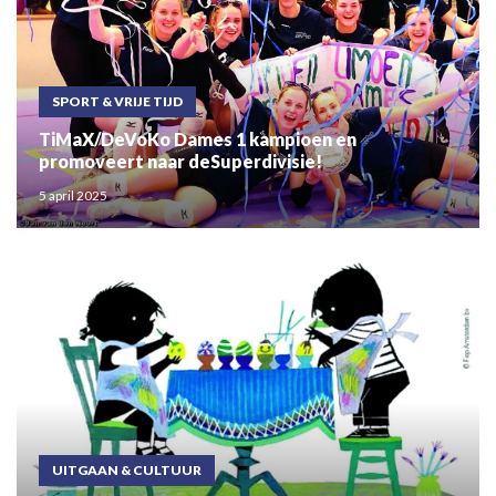
SPORT & VRIJE TIJD
TiMaX/DeVoKo Dames 1 kampioen en
promoveert naar deSuperdivisie!
5 april 2025
UITGAAN & CULTUUR