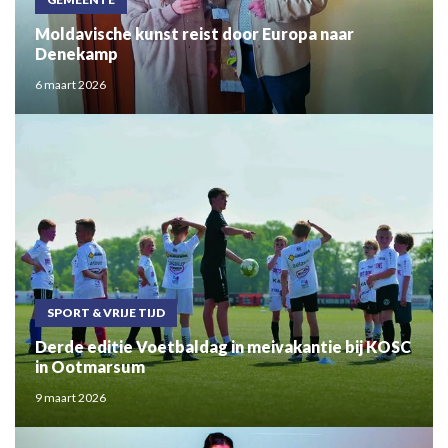
Moldavische kunst reist door Europa naar
Denekamp
6 maart 2026
SPORT & VRIJE TIJD
Derde editie Voetbaldag in meivakantie bij KOSC
in Ootmarsum
9 maart 2026