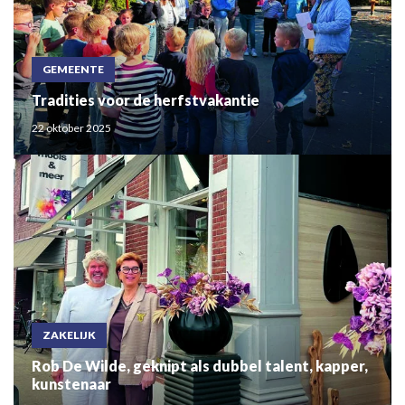
GEMEENTE
Tradities voor de herfstvakantie
22 oktober 2025
ZAKELIJK
Rob De Wilde, geknipt als dubbel talent, kapper,
kunstenaar