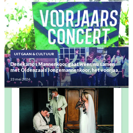
UITGAAN & CULTUUR
Denekamps Mannenkoor gaat weer, nu samen
met Oldenzaals Jongemannenkoor, het voorjaar
inzingen
23 mei 2026