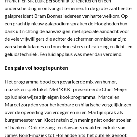
Frank II en Sik Luuk persoonlijk te feliciteren en een
onderscheiding in ontvangst te nemen. In de grote zaal heette
galapresident Bram Bonnes iedereen van harte welkom. Op
een prachtig nieuw galapodium spraken de Hoogheden hun
dank uit richting de aanwezigen, met speciale aandacht voor
de vele vrijwilligers die achter de schermen onmisbaar zijn:
van schminkdames en toneelmeesters tot catering en licht- en
geluidstechniek. Een luid applaus was meer dan verdiend.
Een gala vol hoogtepunten
Het programma bood een gevarieerde mix van humor,
muziek en spektakel. Met ‘KKK’ presenteerde Chiel Meijer
op ludieke wijze zijn eigen kookprogramma. Marcel en
Marcel zorgden voor herkenbare en hilarische vergelijkingen
over de opvoeding van vroeger en nu en Martijn sprak als
burgemeester van Kloot’nstein zijn mening niet onder stoelen
of banken. Ook de zang- en dansacts maakten indruk: van
James Bond-muziek tot Hollandse hits, het publiek genoot