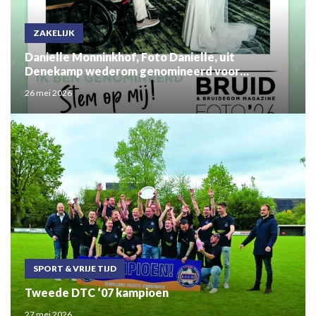
ZAKELIJK
Danielle Monninkhof, Foto Danielle, uit
Denekamp wederom genomineerd voor
Bruidsfoto Award 2026
26 mei 2026
SPORT & VRIJE TIJD
Tweede DTC ‘07 kampioen
27 mei 2026