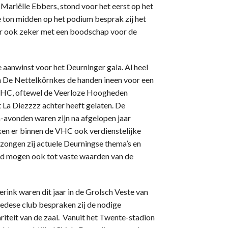
Mariëlle Ebbers, stond voor het eerst op het
e ton midden op het podium besprak zij het
maar ook zeker met een boodschap voor de
aanwinst voor het Deurninger gala. Al heel
n De Nettelkörnkes de handen ineen voor een
 VHC, oftewel de Veerloze Hoogheden
t La Diezzzz achter heeft gelaten. De
-avonden waren zijn na afgelopen jaar
ken er binnen de VHC ook verdienstelijke
zongen zij actuele Deurningse thema’s en
rnd mogen ook tot vaste waarden van de
ink waren dit jaar in de Grolsch Veste van
edese club bespraken zij de nodige
riteit van de zaal. Vanuit het Twente-stadion