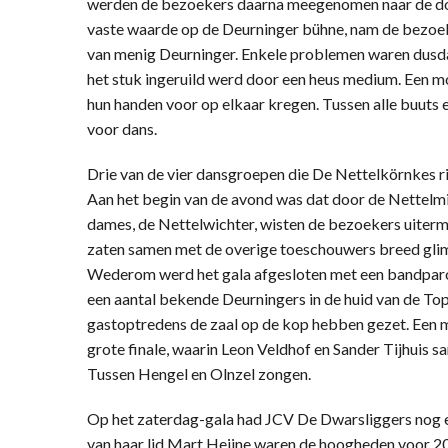
werden de bezoekers daarna meegenomen naar de dok
vaste waarde op de Deurninger bühne, nam de bezoe
van menig Deurninger. Enkele problemen waren dusdan
het stuk ingeruild werd door een heus medium. Een m
hun handen voor op elkaar kregen. Tussen alle buuts
voor dans.
Drie van de vier dansgroepen die De Nettelkörnkes ri
Aan het begin van de avond was dat door de Nettelm
dames, de Nettelwichter, wisten de bezoekers uiterm
zaten samen met de overige toeschouwers breed gli
Wederom werd het gala afgesloten met een bandparod
een aantal bekende Deurningers in de huid van de To
gastoptredens de zaal op de kop hebben gezet. Een mo
grote finale, waarin Leon Veldhof en Sander Tijhuis s
Tussen Hengel en Olnzel zongen.
Op het zaterdag-gala had JCV De Dwarsliggers nog ee
van haar lid Mart Heijne waren de hoogheden voor 