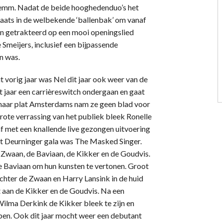
Femm. Nadat de beide hooghedenduo’s het
aats in de welbekende ‘ballenbak’ om vanaf
en getrakteerd op een mooi openingslied
Smeijers, inclusief een bijpassende
n was.
 vorig jaar was Nel dit jaar ook weer van de
it jaar een carrièreswitch ondergaan en gaat
p haar plat Amsterdams nam ze geen blad voor
ote verrassing van het publiek bleek Ronelle
f met een knallende live gezongen uitvoering
et Deurninger gala was The Masked Singer.
 Zwaan, de Baviaan, de Kikker en de Goudvis.
e Baviaan om hun kunsten te vertonen. Groot
chter de Zwaan en Harry Lansink in de huid
 aan de Kikker en de Goudvis. Na een
Wilma Derkink de Kikker bleek te zijn en
pen. Ook dit jaar mocht weer een debutant