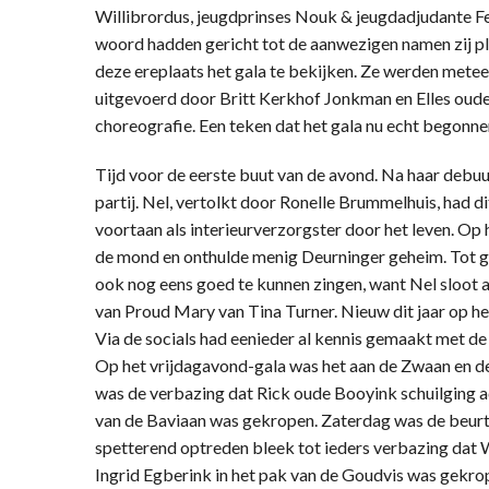
Willibrordus, jeugdprinses Nouk & jeugdadjudante 
woord hadden gericht tot de aanwezigen namen zij pl
deze ereplaats het gala te bekijken. Ze werden mete
uitgevoerd door Britt Kerkhof Jonkman en Elles oude 
choreografie. Een teken dat het gala nu echt begonne
Tijd voor de eerste buut van de avond. Na haar debuut
partij. Nel, vertolkt door Ronelle Brummelhuis, had d
voortaan als interieurverzorgster door het leven. O
de mond en onthulde menig Deurninger geheim. Tot gr
ook nog eens goed te kunnen zingen, want Nel sloot a
van Proud Mary van Tina Turner. Nieuw dit jaar op h
Via de socials had eenieder al kennis gemaakt met de
Op het vrijdagavond-gala was het aan de Zwaan en d
was de verbazing dat Rick oude Booyink schuilging a
van de Baviaan was gekropen. Zaterdag was de beurt
spetterend optreden bleek tot ieders verbazing dat 
Ingrid Egberink in het pak van de Goudvis was gekro