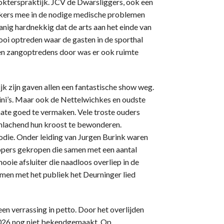
terspraktijk. JCV de Dwarsliggers, ook een
kers mee in de nodige medische problemen
ig hardnekkig dat de arts aan het einde van
ooi optreden waar de gasten in de sporthal
 en zangoptredens door was er ook ruimte
jk zijn gaven allen een fantastische show weg.
ini’s. Maar ook de Nettelwichkes en oudste
ate goed te vermaken. Vele troste ouders
mlachend hun kroost te bewonderen.
ie. Onder leiding van Jurgen Burink waren
ppers gekropen die samen met een aantal
oie afsluiter die naadloos overliep in de
amen met het publiek het Deurninger lied
n verrassing in petto. Door het overlijden
2026 nog niet bekendgemaakt. Op