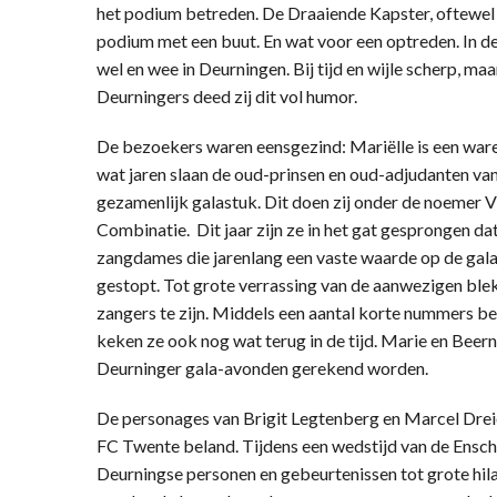
het podium betreden. De Draaiende Kapster, oftewel 
podium met een buut. En wat voor een optreden. In d
wel en wee in Deurningen. Bij tijd en wijle scherp, 
Deurningers deed zij dit vol humor.
De bezoekers waren eensgezind: Mariëlle is een ware 
wat jaren slaan de oud-prinsen en oud-adjudanten va
gezamenlijk galastuk. Dit doen zij onder de noemer
Combinatie. Dit jaar zijn ze in het gat gesprongen da
zangdames die jarenlang een vaste waarde op de gala
gestopt. Tot grote verrassing van de aanwezigen ble
zangers te zijn. Middels een aantal korte nummers be
keken ze ook nog wat terug in de tijd. Marie en Bee
Deurninger gala-avonden gerekend worden.
De personages van Brigit Legtenberg en Marcel Dreier
FC Twente beland. Tijdens een wedstijd van de Ensch
Deurningse personen en gebeurtenissen tot grote hila