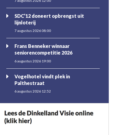
7 augustus 2026 12:00
SDC’12 doneert opbrengst uit
lijnloterij
7 augustus 2026 08:00
Frans Benneker winnaar
seniorencompetitie 2026
6 augustus 2026 19:00
Vogelhotel vindt plek in
Palthestraat
6 augustus 2026 12:52