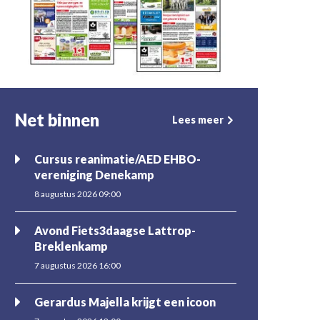
Net binnen
Lees meer
Cursus reanimatie/AED EHBO-
vereniging Denekamp
8 augustus 2026 09:00
Avond Fiets3daagse Lattrop-
Breklenkamp
7 augustus 2026 16:00
Gerardus Majella krijgt een icoon