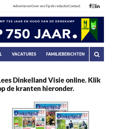
Adverteren
Over ons
Tip de redactie
Contact
L
VACATURES
FAMILIEBERICHTEN
Lees Dinkelland Visie online. Klik
op de kranten hieronder.