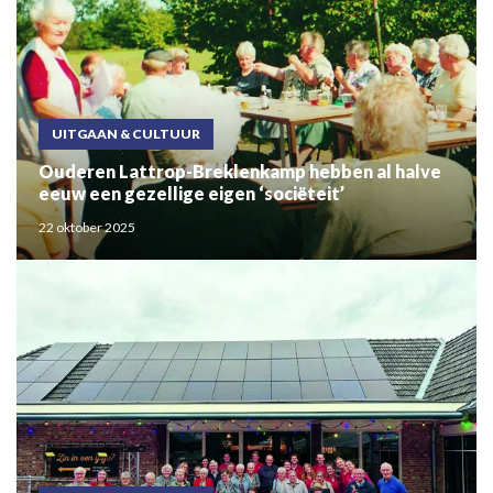
UITGAAN & CULTUUR
Ouderen Lattrop-Breklenkamp hebben al halve
eeuw een gezellige eigen ‘sociëteit’
22 oktober 2025