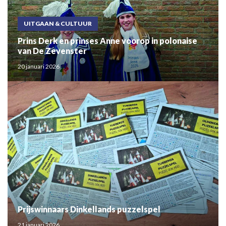
UITGAAN & CULTUUR
Prins Derk en prinses Anne voorop in polonaise
van De Zevenster
20 januari 2026
Prijswinnaars Dinkellands puzzelspel
21 januari 2026