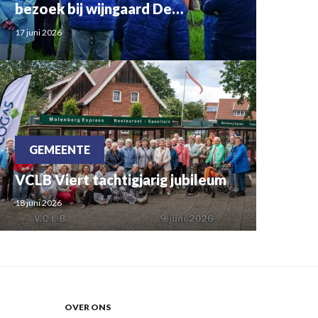
bezoek bij wijngaard De
Mandjesberg
17 juni 2026
GEMEENTE
VCLB Viert tachtigjarig jubileum
18 juni 2026
OVER ONS