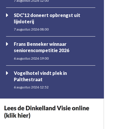
7 augustus 2026 12:00
SDC’12 doneert opbrengst uit
lijnloterij
7 augustus 2026 08:00
Frans Benneker winnaar
seniorencompetitie 2026
6 augustus 2026 19:00
Vogelhotel vindt plek in
Palthestraat
6 augustus 2026 12:52