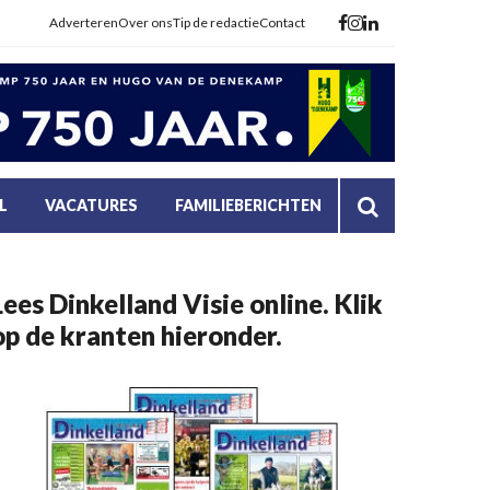
Adverteren
Over ons
Tip de redactie
Contact
L
VACATURES
FAMILIEBERICHTEN
Lees Dinkelland Visie online. Klik
op de kranten hieronder.