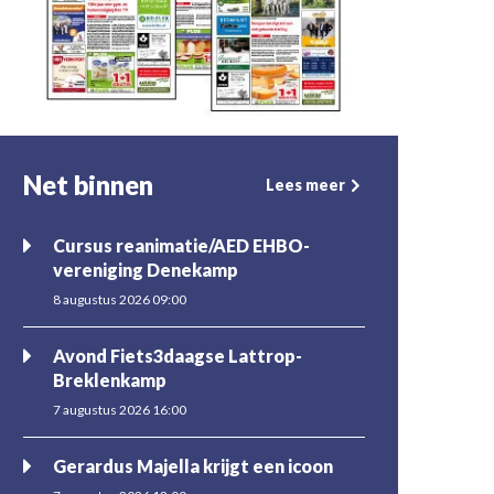
Net binnen
Lees meer
Cursus reanimatie/AED EHBO-
vereniging Denekamp
8 augustus 2026 09:00
Avond Fiets3daagse Lattrop-
Breklenkamp
7 augustus 2026 16:00
Gerardus Majella krijgt een icoon