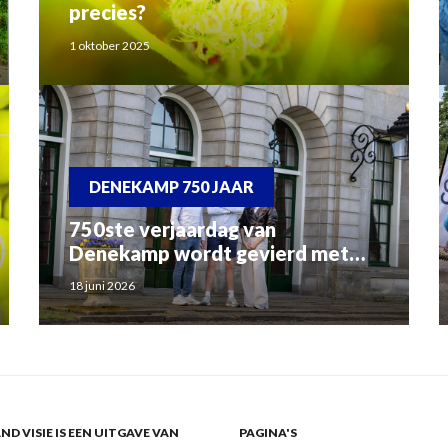
precies?
1 oktober 2025
DENEKAMP 750 JAAR
750ste verjaardag van
Denekamp wordt gevierd met
groot theaterspektakel
18 juni 2026
ND VISIE IS EEN UITGAVE VAN
PAGINA'S