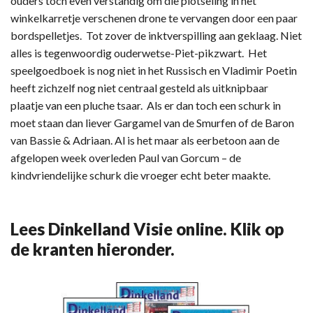
ouders toch even verstandig om die plotseling in het
winkelkarretje verschenen drone te vervangen door een paar
bordspelletjes. Tot zover de inktverspilling aan geklaag. Niet
alles is tegenwoordig ouderwetse-Piet-pikzwart. Het
speelgoedboek is nog niet in het Russisch en Vladimir Poetin
heeft zichzelf nog niet centraal gesteld als uitknipbaar
plaatje van een pluche tsaar. Als er dan toch een schurk in
moet staan dan liever Gargamel van de Smurfen of de Baron
van Bassie & Adriaan. Al is het maar als eerbetoon aan de
afgelopen week overleden Paul van Gorcum – de
kindvriendelijke schurk die vroeger echt beter maakte.
Lees Dinkelland Visie online. Klik op
de kranten hieronder.