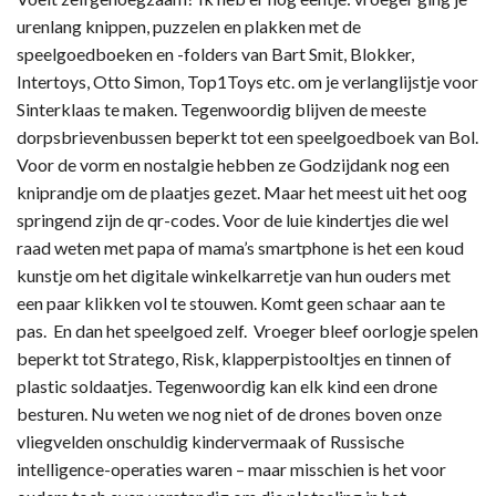
urenlang knippen, puzzelen en plakken met de
speelgoedboeken en -folders van Bart Smit, Blokker,
Intertoys, Otto Simon, Top1Toys etc. om je verlanglijstje voor
Sinterklaas te maken. Tegenwoordig blijven de meeste
dorpsbrievenbussen beperkt tot een speelgoedboek van Bol.
Voor de vorm en nostalgie hebben ze Godzijdank nog een
kniprandje om de plaatjes gezet. Maar het meest uit het oog
springend zijn de qr-codes. Voor de luie kindertjes die wel
raad weten met papa of mama’s smartphone is het een koud
kunstje om het digitale winkelkarretje van hun ouders met
een paar klikken vol te stouwen. Komt geen schaar aan te
pas. En dan het speelgoed zelf. Vroeger bleef oorlogje spelen
beperkt tot Stratego, Risk, klapperpistooltjes en tinnen of
plastic soldaatjes. Tegenwoordig kan elk kind een drone
besturen. Nu weten we nog niet of de drones boven onze
vliegvelden onschuldig kindervermaak of Russische
intelligence-operaties waren – maar misschien is het voor