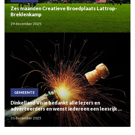
Zes maanden Creatieve Broedplaats Lattrop-
Breklenkamp
29 december 2025
GEMEENTE
Dinkelland Visie bedankt alle lezers en
adverteerders en wenst iedereen een leesrijk en
gezond 2026!
31 december 2025