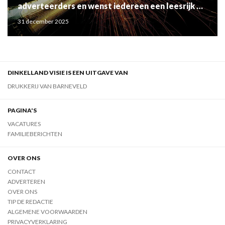
adverteerders en wenst iedereen een leesrijk en
gezond 2026!
31 december 2025
DINKELLAND VISIE IS EEN UITGAVE VAN
DRUKKERIJ VAN BARNEVELD
PAGINA'S
VACATURES
FAMILIEBERICHTEN
OVER ONS
CONTACT
ADVERTEREN
OVER ONS
TIP DE REDACTIE
ALGEMENE VOORWAARDEN
PRIVACYVERKLARING