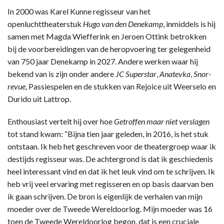
In 2000 was Karel Kunne regisseur van het
openluchttheaterstuk
Hugo van den Denekamp
, inmiddels is hij
samen met Magda Wiefferink en Jeroen Ottink betrokken
bij de voorbereidingen van de heropvoering ter gelegenheid
van 750 jaar Denekamp in 2027. Andere werken waar hij
bekend van is zijn onder andere
JC Superstar
,
Anatevka
,
Snor-
revue
, Passiespelen en de stukken van Rejoice uit Weerselo en
Durido uit Lattrop.
Enthousiast vertelt hij over hoe
Getroffen maar niet verslagen
tot stand kwam: “Bijna tien jaar geleden, in 2016, is het stuk
ontstaan. Ik heb het geschreven voor de theatergroep waar ik
destijds regisseur was. De achtergrond is dat ik geschiedenis
heel interessant vind en dat ik het leuk vind om te schrijven. Ik
heb vrij veel ervaring met regisseren en op basis daarvan ben
ik gaan schrijven. De bron is eigenlijk de verhalen van mijn
moeder over de Tweede Wereldoorlog. Mijn moeder was 16
toen de Tweede Wereldoorlog begon, dat is een cruciale