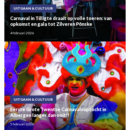
UITGAAN & CULTUUR
Carnaval in Tilligte draait op volle toeren: van
opkomst en gala tot Zilveren Pönske
4 februari 2026
UITGAAN & CULTUUR
Eerste Grote Twentse Carnavalsoptocht in
Albergen langer dan ooit!!
5 februari 2026