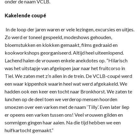
onder de naam VCLB.
Kakelende coupé
In de loop der jaren waren er vele lezingen, excursies en uitjes.
Zo werd er toneel gespeeld, modeshows gehouden,
bloemstukken en klokken gemaakt, films gedraaid en
kookworkshops georganiseerd. Altijd heel uiteenlopend.
Lachend halen de vrouwen enkele anekdotes op. “Hilarisch
was het uitstapje van afgelopen jaar naar het fruitcorso in
Tiel. We zaten met z’n allen in de trein. De VCLB-coupé werd
een waar kippenhok waarin heel wat werd afgekakeld. We
hadden ook een keer een tocht naar Bronkhorst. We zaten te
lunchen op de deel toen we verderop mensen hoorden
smoezen over een varken met de naam ‘Tilly’. Even later liep
er opeens een varken tussen ons! Veel vrouwen gilden en
sommigen gingen haar aaien. Na die tijd hebben we een
huifkartocht gemaakt.”