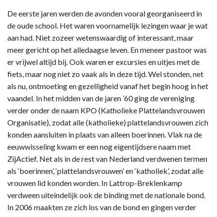
De eerste jaren werden de avonden vooral georganiseerd in
de oude school. Het waren voornamelijk lezingen waar je wat
aan had. Niet zozeer wetenswaardig of interessant, maar
meer gericht op het alledaagse leven. En meneer pastoor was
er vrijwel altijd bij. Ook waren er excursies en uitjes met de
fiets, maar nog niet zo vaak als in deze tijd. Wel stonden, net
als nu, ontmoeting en gezelligheid vanaf het begin hoog in het
vaandel. In het midden van de jaren ’60 ging de vereniging
verder onder de naam KPO (Katholieke Plattelandsvrouwen
Organisatie), zodat alle (katholieke) plattelandsvrouwen zich
konden aansluiten in plaats van alleen boerinnen. Vlak na de
eeuwwisseling kwam er een nog eigentijdsere naam met
ZijActief. Net als in de rest van Nederland verdwenen termen
als ‘boerinnen’, ‘plattelandsvrouwen’ en ‘katholiek’, zodat alle
vrouwen lid konden worden. In Lattrop-Breklenkamp
verdween uiteindelijk ook de binding met de nationale bond.
In 2006 maakten ze zich los van de bond en gingen verder