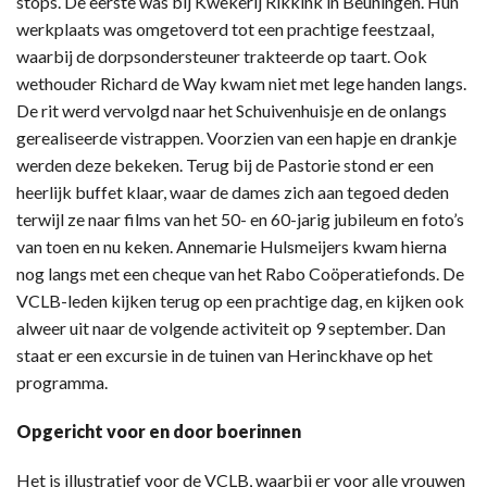
stops. De eerste was bij Kwekerij Rikkink in Beuningen. Hun
werkplaats was omgetoverd tot een prachtige feestzaal,
waarbij de dorpsondersteuner trakteerde op taart. Ook
wethouder Richard de Way kwam niet met lege handen langs.
De rit werd vervolgd naar het Schuivenhuisje en de onlangs
gerealiseerde vistrappen. Voorzien van een hapje en drankje
werden deze bekeken. Terug bij de Pastorie stond er een
heerlijk buffet klaar, waar de dames zich aan tegoed deden
terwijl ze naar films van het 50- en 60-jarig jubileum en foto’s
van toen en nu keken. Annemarie Hulsmeijers kwam hierna
nog langs met een cheque van het Rabo Coöperatiefonds. De
VCLB-leden kijken terug op een prachtige dag, en kijken ook
alweer uit naar de volgende activiteit op 9 september. Dan
staat er een excursie in de tuinen van Herinckhave op het
programma.
Opgericht voor en door boerinnen
Het is illustratief voor de VCLB, waarbij er voor alle vrouwen