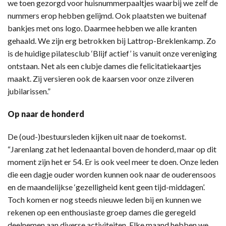
we toen gezorgd voor huisnummerpaaltjes waarbij we zelf de
nummers erop hebben gelijmd. Ook plaatsten we buitenaf
bankjes met ons logo. Daarmee hebben we alle kranten
gehaald. We zijn erg betrokken bij Lattrop-Breklenkamp. Zo
is de huidige pilatesclub ‘Blijf actief’ is vanuit onze vereniging
ontstaan. Net als een clubje dames die felicitatiekaartjes
maakt. Zij versieren ook de kaarsen voor onze zilveren
jubilarissen.”
Op naar de honderd
De (oud-)bestuursleden kijken uit naar de toekomst.
“Jarenlang zat het ledenaantal boven de honderd, maar op dit
moment zijn het er 54. Er is ook veel meer te doen. Onze leden
die een dagje ouder worden kunnen ook naar de ouderensoos
en de maandelijkse ‘gezelligheid kent geen tijd-middagen’.
Toch komen er nog steeds nieuwe leden bij en kunnen we
rekenen op een enthousiaste groep dames die geregeld
deelnemen aan diverse activiteiten. Elke maand hebben we