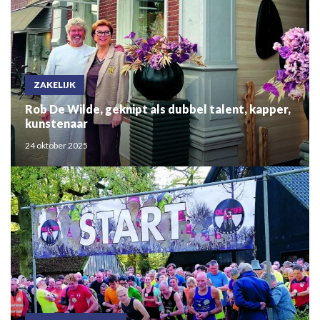
ZAKELIJK
Rob De Wilde, geknipt als dubbel talent, kapper,
kunstenaar
24 oktober 2025