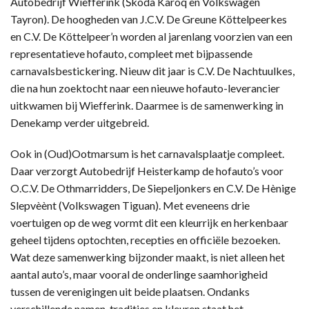
Autobedrijf Wiefferink (Škoda Karoq en Volkswagen
Tayron). De hoogheden van J.C.V. De Greune Köttelpeerkes
en C.V. De Köttelpeer’n worden al jarenlang voorzien van een
representatieve hofauto, compleet met bijpassende
carnavalsbestickering. Nieuw dit jaar is C.V. De Nachtuulkes,
die na hun zoektocht naar een nieuwe hofauto-leverancier
uitkwamen bij Wiefferink. Daarmee is de samenwerking in
Denekamp verder uitgebreid.
Ook in (Oud)Ootmarsum is het carnavalsplaatje compleet.
Daar verzorgt Autobedrijf Heisterkamp de hofauto’s voor
O.C.V. De Othmarridders, De Siepeljonkers en C.V. De Hènige
Slepvèènt (Volkswagen Tiguan). Met eveneens drie
voertuigen op de weg vormt dit een kleurrijk en herkenbaar
geheel tijdens optochten, recepties en officiële bezoeken.
Wat deze samenwerking bijzonder maakt, is niet alleen het
aantal auto’s, maar vooral de onderlinge saamhorigheid
tussen de verenigingen uit beide plaatsen. Ondanks
verschillende namen, tradities en kleuren staat het