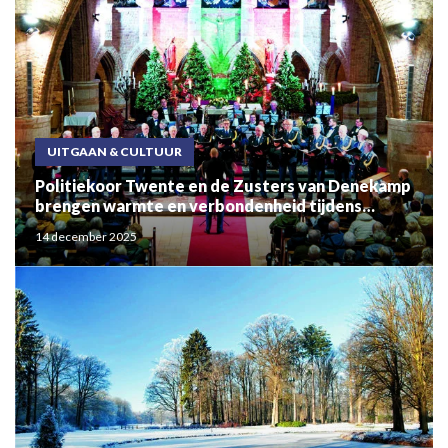
UITGAAN & CULTUUR
Politiekoor Twente en de Zusters van Denekamp
brengen warmte en verbondenheid tijdens
sfeervol kerstconcert
14 december 2025