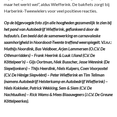
maar het werkt wel”, aldus Wiefferink. De bakfiets zorgt bij
Harberink-Tweewielers voor veel positieve reacties.
Op de bijgevoegde foto zijn alle hoogheden gezamenlijk te zien bij
het pand van Autobedrijf Wiefferink, geflankeerd door de
hofauto’s. Een beeld dat de samenwerking en carnavaleske
saamhorigheid in Noordoost-Twente treffend weerspiegelt. V.l.n.r.:
Mathijs Noordink, Bas Veldboer, Arjen Lammersen (O.C.V. De
Othmarridders) – Frank Heerink & Luuk IJland (C.V. De
Köttelpeer’n) – Gijs Oortman, Niek Busscher, Jesse Wennink (De
Siepeljonkers) – Thijs Heerdink, Niels Kuipers, Coen Voorpostel
(C.V. De Hènige Slepvèènt) – Peter Wiefferink en Tim Tellman
(namens Autobedrijf Heisterkamp en Autobedrijf Wiefferink) –
Niels Kokkeler, Patrick Wekking, Sem & Siem (C.V. De
Nachtuulkes) – Rick Wams & Mees Blaauwgeers (J.C.V. De Greune
Köttelpeerkes).