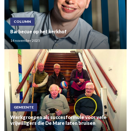
COLUMN
Barbecue op het kerkhof
14 november 2025
GEMEENTE
Werkgroepen als succesformule voor vele
vrijwilligers die De Mare laten bruisen