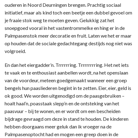
ouderen in Noord Deurningen brengen. Prachtig sociaal
initiatief, maar als kind toch een beetje een dubbel gevoel om
je fraaie stok weg te moeten geven. Gelukkig zat het
snoepgoed vooral in het vastentrommelke en hing er in de
Palmpasenstok meer decoratie en fruit. Laten we het er maar
op houden dat de sociale gedachtegang destijds nog niet was
volgroeid.
En dan het eiergadder’n. Trrrrrring. Trrrrrrrring. Het net iets
te vaak en te enthousiast aanbellen wordt, na het openslaan
van de voordeur, meteen goedgemaakt wanneer een groep
bengels hun paasliederen begint in te zetten. Eier, eier, geld is
ok good. We worden uitgenodigd om de paasgebruiken –
hoalt haal’n, poasstaak slepp’n en de ontsteking van het
paasvuur – bij te wonen, en er wordt om een bescheiden
bijdrage gevraagd om deze in stand te houden. De kinderen
hebben doorgaans meer geluk dan ik vroeger na de
Palmpasenoptocht had en mogen een greep doen in de