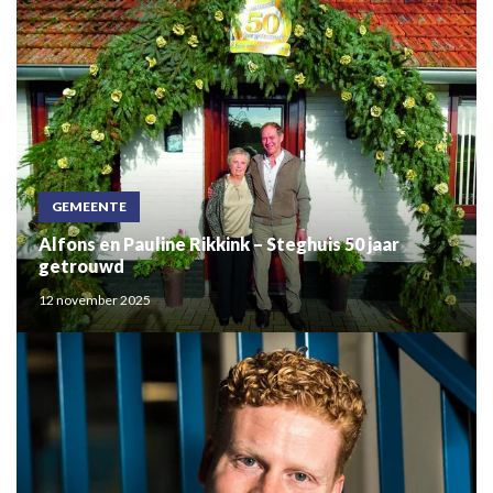
GEMEENTE
Alfons en Pauline Rikkink – Steghuis 50 jaar
getrouwd
12 november 2025