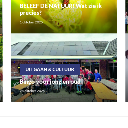
BELEEF DE NATUUR! Wat zie ik
precies?
1 oktober 2025
UITGAAN & CULTUUR
Bingo voor jong en oud
24 oktober 2025