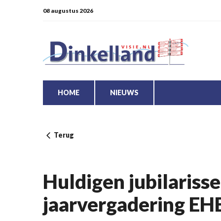
08 augustus 2026
HOME
NIEUWS
Terug
Huldigen jubilariss
jaarvergadering E