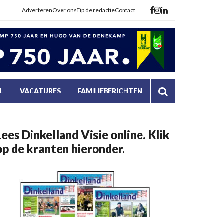
Adverteren
Over ons
Tip de redactie
Contact
L
VACATURES
FAMILIEBERICHTEN
Lees Dinkelland Visie online. Klik
op de kranten hieronder.