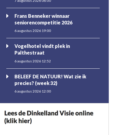
7 augustus 2026 08:00
Frans Benneker winnaar
seniorencompetitie 2026
6 augustus 2026 19:00
Vogelhotel vindt plek in
Palthestraat
6 augustus 2026 12:52
BELEEF DE NATUUR! Wat zie ik
precies? (week 32)
6 augustus 2026 12:00