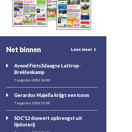
Net binnen
Lees meer
Avond Fiets3daagse Lattrop-
Breklenkamp
7 augustus 2026 16:00
Gerardus Majella krijgt een icoon
7 augustus 2026 12:00
SDC’12 doneert opbrengst uit
lijnloterij