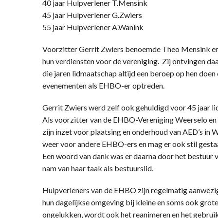
40 jaar Hulpverlener T.Mensink
45 jaar Hulpverlener G.Zwiers
55 jaar Hulpverlener A.Wanink
Voorzitter Gerrit Zwiers benoemde Theo Mensink e
hun verdiensten voor de vereniging. Zij ontvingen da
die jaren lidmaatschap altijd een beroep op hen doen e
evenementen als EHBO-er optreden.
Gerrit Zwiers werd zelf ook gehuldigd voor 45 jaar l
Als voorzitter van de EHBO-Vereniging Weerselo en daa
zijn inzet voor plaatsing en onderhoud van AED’s in We
weer voor andere EHBO-ers en mag er ook stil gestaa
Een woord van dank was er daarna door het bestuur v
nam van haar taak als bestuurslid.
Hulpverleners van de EHBO zijn regelmatig aanwezig 
hun dagelijkse omgeving bij kleine en soms ook grote
ongelukken, wordt ook het reanimeren en het gebruik