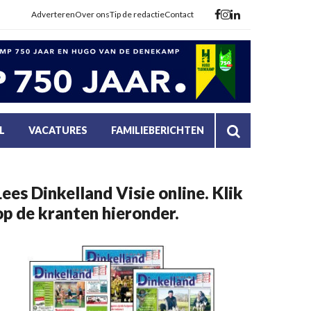
Adverteren
Over ons
Tip de redactie
Contact
L
VACATURES
FAMILIEBERICHTEN
Lees Dinkelland Visie online. Klik
op de kranten hieronder.