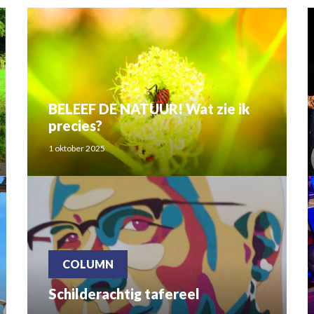
BELEEF DE NATUUR! Wat zie ik
precies?
1 oktober 2025
COLUMN
Schilderachtig tafereel