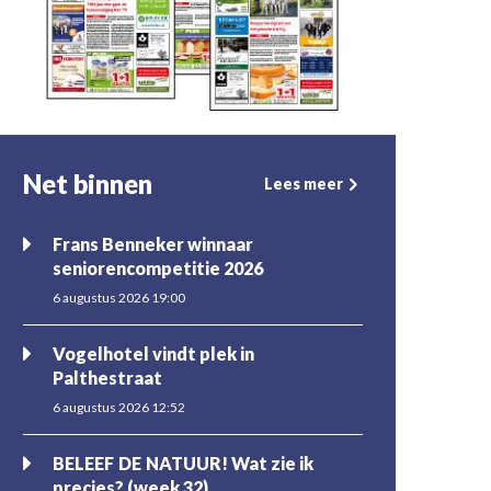
Net binnen
Lees meer
Frans Benneker winnaar
seniorencompetitie 2026
6 augustus 2026 19:00
Vogelhotel vindt plek in
Palthestraat
6 augustus 2026 12:52
BELEEF DE NATUUR! Wat zie ik
precies? (week 32)