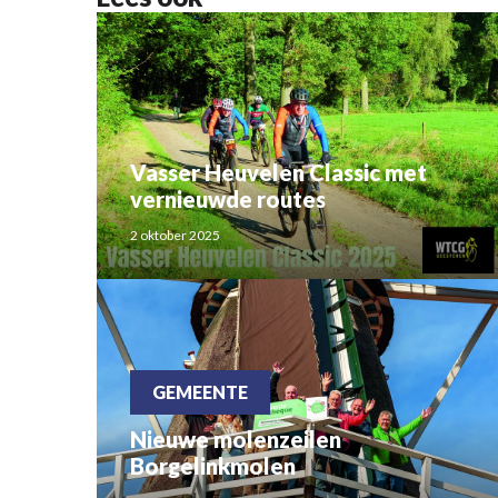
Vasser Heuvelen Classic met
vernieuwde routes
2 oktober 2025
GEMEENTE
Nieuwe molenzeilen
Borgelinkmolen