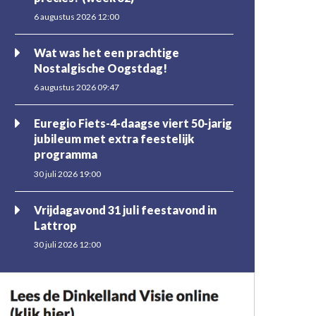
6 augustus 2026 12:00
Wat was het een prachtige
Nostalgische Oogstdag!
6 augustus 2026 09:47
Euregio Fiets-4-daagse viert 50-jarig
jubileum met extra feestelijk
programma
30 juli 2026 19:00
Vrijdagavond 31 juli feestavond in
Lattrop
30 juli 2026 12:00