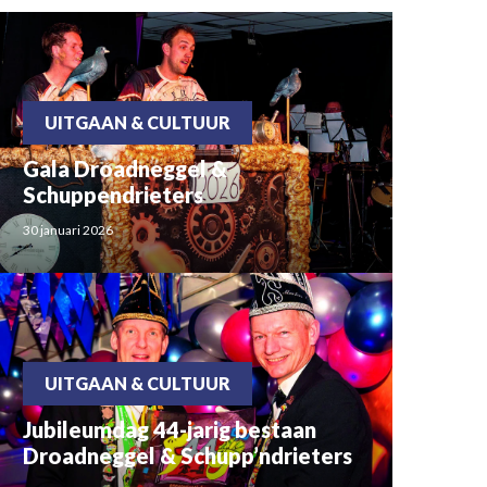
UITGAAN & CULTUUR
Gala Droadneggel &
Schuppendrieters
30 januari 2026
UITGAAN & CULTUUR
Jubileumdag 44-jarig bestaan
Droadneggel & Schupp’ndrieters