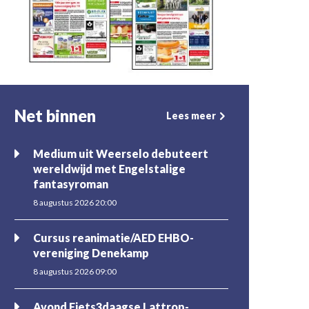
Net binnen
Lees meer
Medium uit Weerselo debuteert
wereldwijd met Engelstalige
fantasyroman
8 augustus 2026 20:00
Cursus reanimatie/AED EHBO-
vereniging Denekamp
8 augustus 2026 09:00
Avond Fiets3daagse Lattrop-