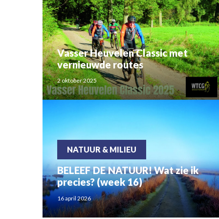
Vasser Heuvelen Classic met
vernieuwde routes
2 oktober 2025
NATUUR & MILIEU
BELEEF DE NATUUR! Wat zie ik
precies? (week 16)
16 april 2026