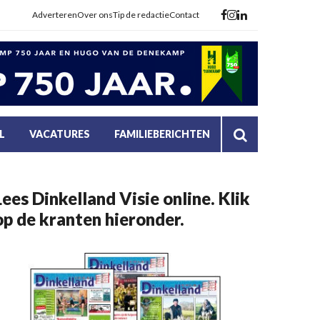
Adverteren
Over ons
Tip de redactie
Contact
L
VACATURES
FAMILIEBERICHTEN
Lees Dinkelland Visie online. Klik
op de kranten hieronder.