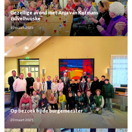
Gezellige avond met Anja van Kotmans
zuivelhuuske
19 maart 2025
Op bezoek bij de burgemeester
20 maart 2025