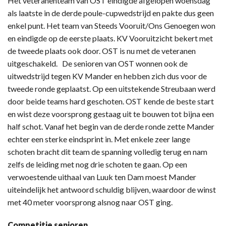
Het veteranenteam van OST eindigde afgelopen woensdag
als laatste in de derde poule-cupwedstrijd en pakte dus geen
enkel punt. Het team van Steeds Vooruit/Ons Genoegen won
en eindigde op de eerste plaats. KV Vooruitzicht bekert met
de tweede plaats ook door. OST is nu met de veteranen
uitgeschakeld. De senioren van OST wonnen ook de
uitwedstrijd tegen KV Mander en hebben zich dus voor de
tweede ronde geplaatst. Op een uitstekende Streubaan werd
door beide teams hard geschoten. OST kende de beste start
en wist deze voorsprong gestaag uit te bouwen tot bijna een
half schot. Vanaf het begin van de derde ronde zette Mander
echter een sterke eindsprint in. Met enkele zeer lange
schoten bracht dit team de spanning volledig terug en nam
zelfs de leiding met nog drie schoten te gaan. Op een
verwoestende uithaal van Luuk ten Dam moest Mander
uiteindelijk het antwoord schuldig blijven, waardoor de winst
met 40 meter voorsprong alsnog naar OST ging.
Competitie senioren