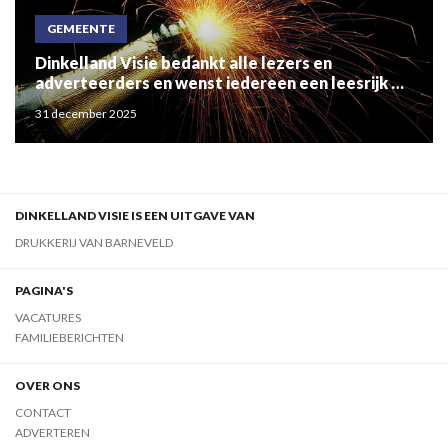
GEMEENTE
Dinkelland Visie bedankt alle lezers en
adverteerders en wenst iedereen een leesrijk en
gezond 2026!
31 december 2025
DINKELLAND VISIE IS EEN UITGAVE VAN
DRUKKERIJ VAN BARNEVELD
PAGINA'S
VACATURES
FAMILIEBERICHTEN
OVER ONS
CONTACT
ADVERTEREN