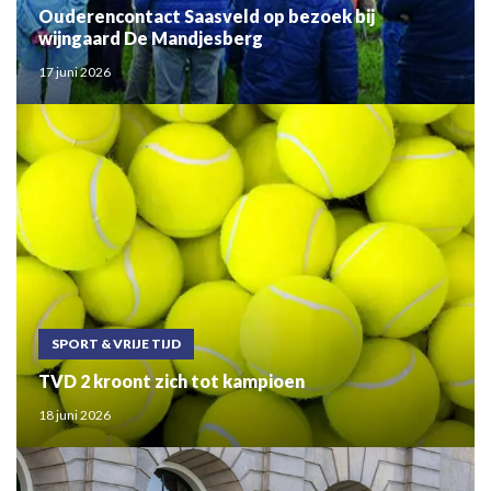
Ouderencontact Saasveld op bezoek bij
wijngaard De Mandjesberg
17 juni 2026
SPORT & VRIJE TIJD
TVD 2 kroont zich tot kampioen
18 juni 2026