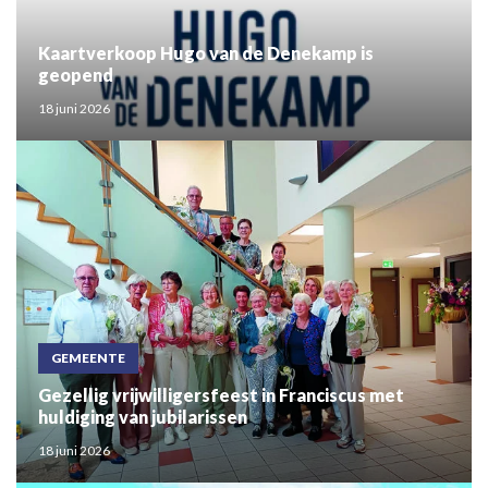
Kaartverkoop Hugo van de Denekamp is
geopend
18 juni 2026
GEMEENTE
Gezellig vrijwilligersfeest in Franciscus met
huldiging van jubilarissen
18 juni 2026