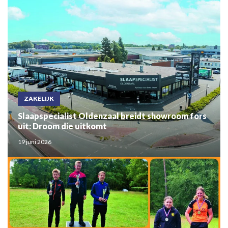
ZAKELIJK
Slaapspecialist Oldenzaal breidt showroom fors
uit: Droom die uitkomt
19 juni 2026