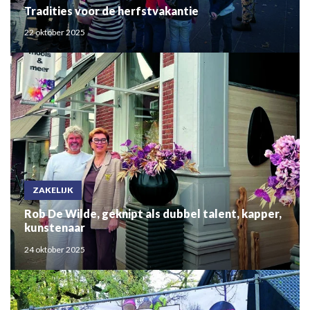
Tradities voor de herfstvakantie
22 oktober 2025
ZAKELIJK
Rob De Wilde, geknipt als dubbel talent, kapper,
kunstenaar
24 oktober 2025