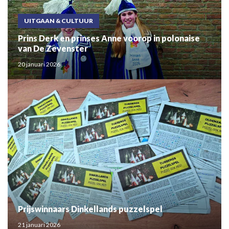
UITGAAN & CULTUUR
Prins Derk en prinses Anne voorop in polonaise
van De Zevenster
20 januari 2026
Prijswinnaars Dinkellands puzzelspel
21 januari 2026