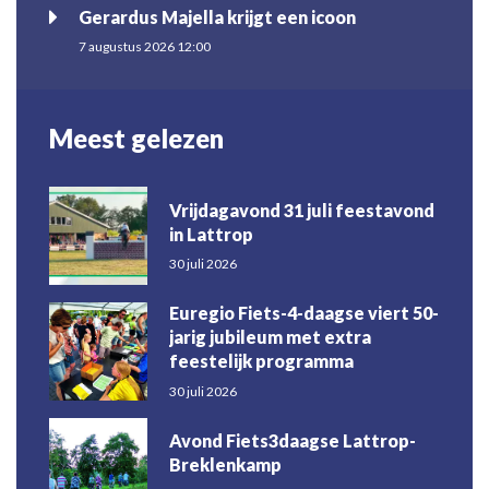
Gerardus Majella krijgt een icoon
7 augustus 2026 12:00
Meest gelezen
Vrijdagavond 31 juli feestavond
in Lattrop
30 juli 2026
Euregio Fiets-4-daagse viert 50-
jarig jubileum met extra
feestelijk programma
30 juli 2026
Avond Fiets3daagse Lattrop-
Breklenkamp